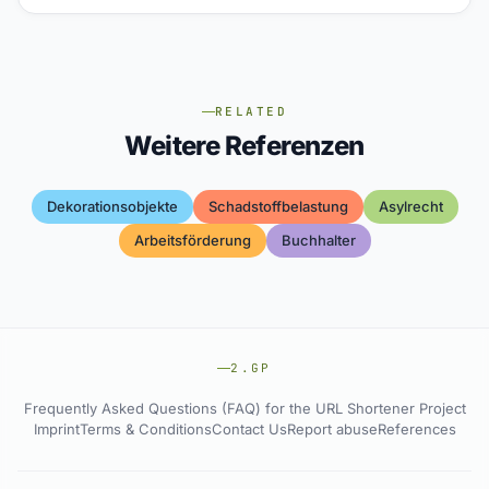
RELATED
Weitere Referenzen
Dekorationsobjekte
Schadstoffbelastung
Asylrecht
Arbeitsförderung
Buchhalter
2.GP
Frequently Asked Questions (FAQ) for the URL Shortener Project
Imprint
Terms & Conditions
Contact Us
Report abuse
References