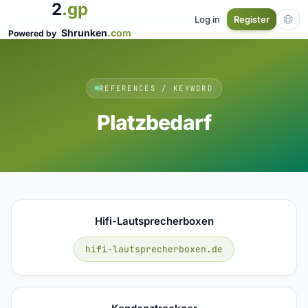
2
.gp
Log in
Register
Shrunken
.com
Powered by
REFERENCES / KEYWORD
Platzbedarf
Hifi-Lautsprecherboxen
hifi-lautsprecherboxen.de