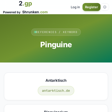
2
.gp
Log in
Register
Shrunken
.com
Powered by
REFERENCES / KEYWORD
Pinguine
Antarktisch
antarktisch.de