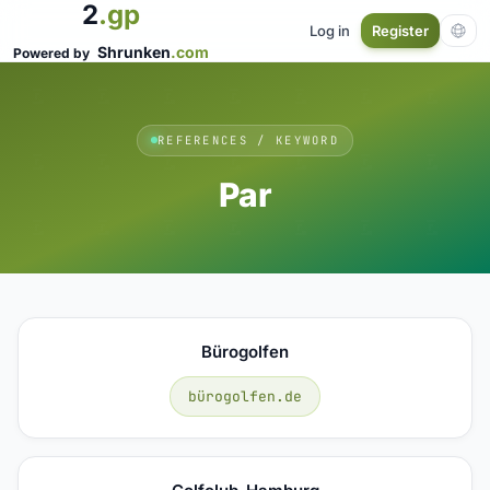
2
.gp
Log in
Register
Shrunken
.com
Powered by
REFERENCES / KEYWORD
Par
Bürogolfen
bürogolfen.de