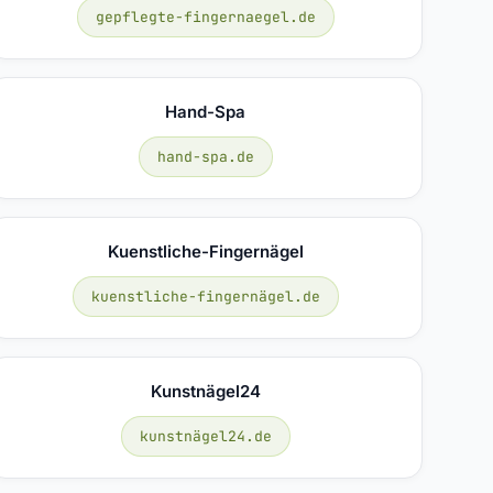
gepflegte-fingernaegel.de
Hand-Spa
hand-spa.de
Kuenstliche-Fingernägel
kuenstliche-fingernägel.de
Kunstnägel24
kunstnägel24.de