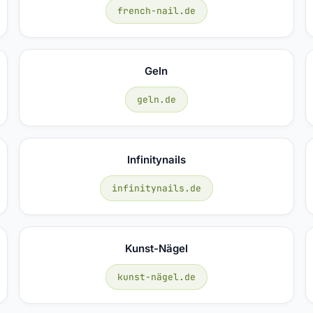
french-nail.de
Geln
geln.de
Infinitynails
infinitynails.de
Kunst-Nägel
kunst-nägel.de