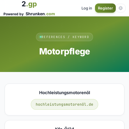
2
.gp
Log in
Register
Shrunken
.com
Powered by
REFERENCES / KEYWORD
Motorpflege
Hochleistungsmotorenöl
hochleistungsmotorenöl.de