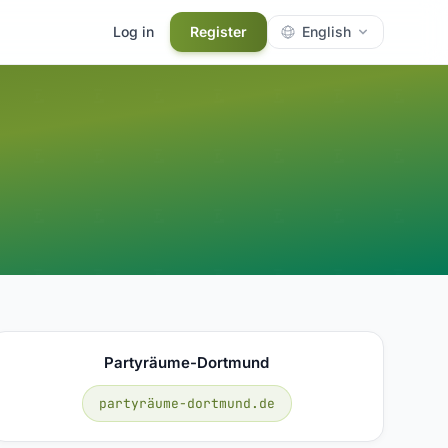
Log in
Register
English
Partyräume-Dortmund
partyräume-dortmund.de