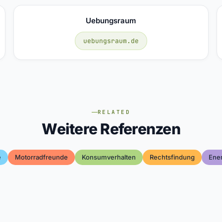
Uebungsraum
uebungsraum.de
RELATED
Weitere Referenzen
e
Motorradfreunde
Konsumverhalten
Rechtsfindung
Ene