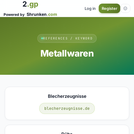
2
.gp
Log in
Register
Shrunken
.com
Powered by
REFERENCES / KEYWORD
Metallwaren
Blecherzeugnisse
blecherzeugnisse.de