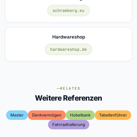
schramberg.eu
Hardwareshop
hardwareshop.de
RELATED
Weitere Referenzen
Master
Denkvermögen
Hobelbank
Tabellenführer
Fahrradhalterung