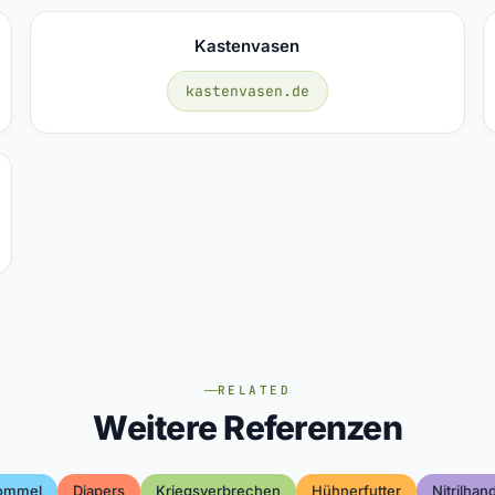
Kastenvasen
kastenvasen.de
RELATED
Weitere Referenzen
rommel
Diapers
Kriegsverbrechen
Hühnerfutter
Nitrilha