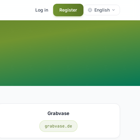
Log in
Register
English
Grabvase
grabvase.de