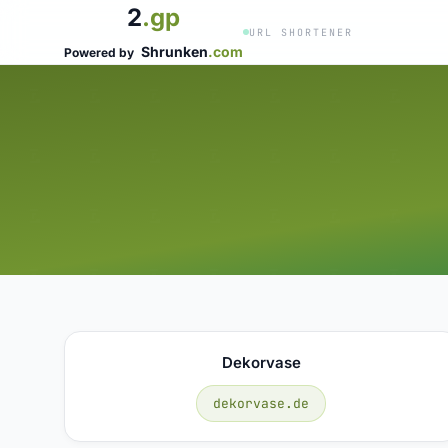
2
.gp
URL SHORTENER
Shrunken
.com
Powered by
Dekorvase
dekorvase.de