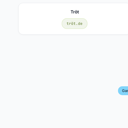
Tröt
tröt.de
Ga