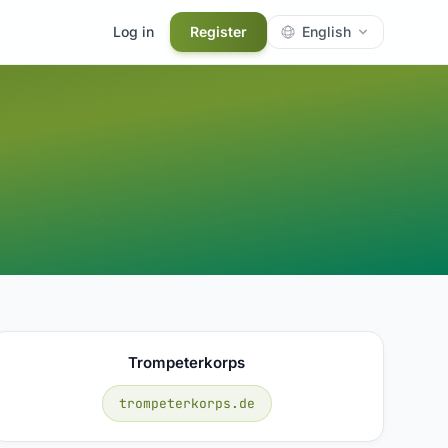
Log in
Register
English
Trompeterkorps
trompeterkorps.de