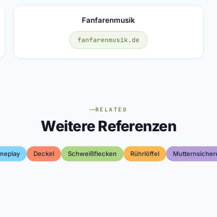
Fanfarenmusik
fanfarenmusik.de
RELATED
Weitere Referenzen
meplay
Deckel
Schweißflecken
Rührlöffel
Mutternsicher