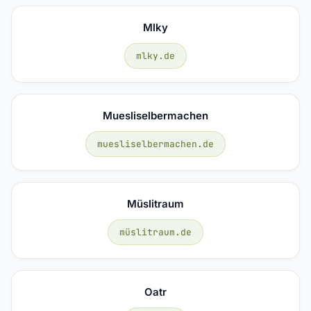
Mlky
mlky.de
Muesliselbermachen
muesliselbermachen.de
Müslitraum
müslitraum.de
Oatr