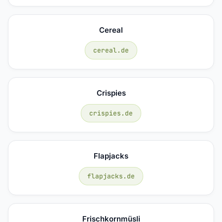
Cereal
cereal.de
Crispies
crispies.de
Flapjacks
flapjacks.de
Frischkornmüsli