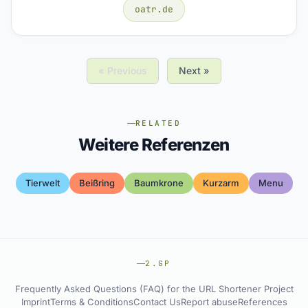
oatr.de
« Previous
Next »
RELATED
Weitere Referenzen
Tierwelt
Beißring
Baumkrone
Kurzarm
Menu
2.GP
Frequently Asked Questions (FAQ) for the URL Shortener Project
Imprint
Terms & Conditions
Contact Us
Report abuse
References