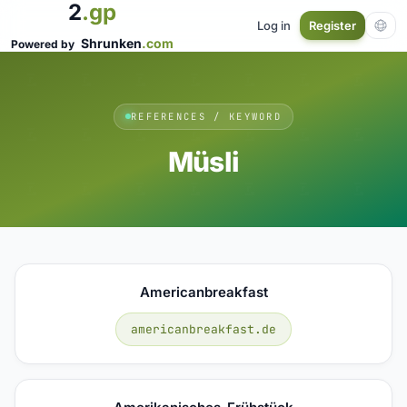
2
.gp
Log in
Register
Shrunken
.com
Powered by
REFERENCES / KEYWORD
Müsli
Americanbreakfast
americanbreakfast.de