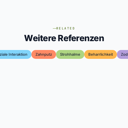
RELATED
Weitere Referenzen
ziale Interaktion
Zahnputz
Strohhalme
Beharrlichkeit
Zod