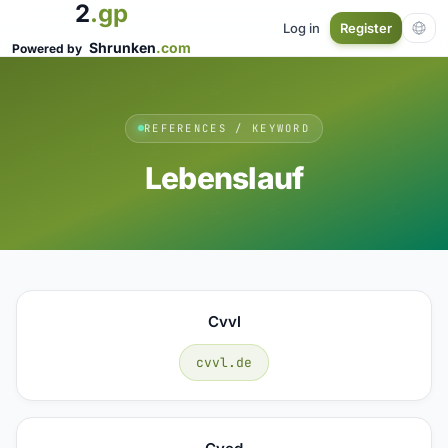
2
.gp
Log in
Register
Shrunken
.com
Powered by
REFERENCES / KEYWORD
Lebenslauf
Cvvl
cvvl.de