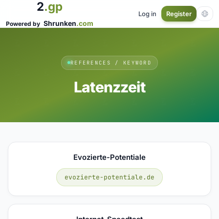
2
.gp
Log in
Register
Shrunken
.com
Powered by
REFERENCES / KEYWORD
Latenzzeit
Evozierte-Potentiale
evozierte-potentiale.de