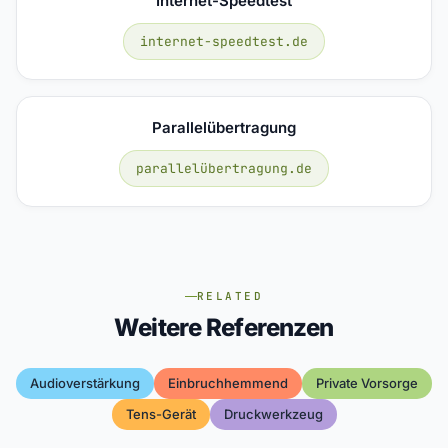
Internet-Speedtest
internet-speedtest.de
Parallelübertragung
parallelübertragung.de
RELATED
Weitere Referenzen
Audioverstärkung
Einbruchhemmend
Private Vorsorge
Tens-Gerät
Druckwerkzeug