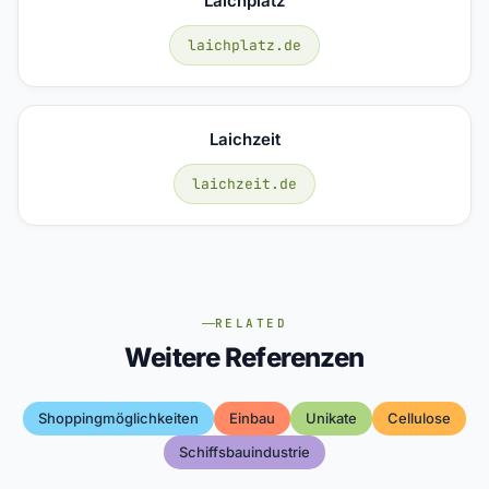
Laichplatz
laichplatz.de
Laichzeit
laichzeit.de
RELATED
Weitere Referenzen
Shoppingmöglichkeiten
Einbau
Unikate
Cellulose
Schiffsbauindustrie