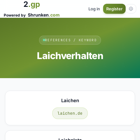
2
.gp
Log in
Register
Shrunken
.com
Powered by
REFERENCES / KEYWORD
Laichverhalten
Laichen
laichen.de