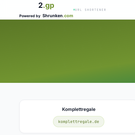
2
.gp
URL SHORTENER
Shrunken
.com
Powered by
Komplettregale
komplettregale.de