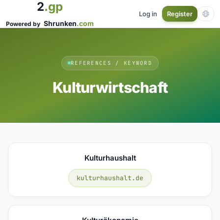
2
.gp
Log in
Register
Shrunken
.com
Powered by
REFERENCES / KEYWORD
Kulturwirtschaft
Kulturhaushalt
kulturhaushalt.de