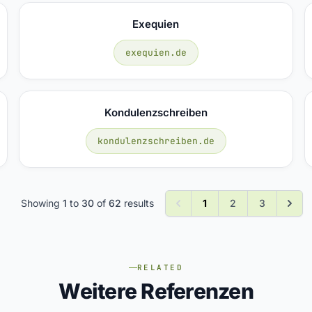
Exequien
exequien.de
Kondulenzschreiben
kondulenzschreiben.de
Showing
1
to
30
of
62
results
1
2
3
RELATED
Weitere Referenzen