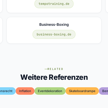
tempotraining.de
Business-Boxing
business-boxing.de
RELATED
Weitere Referenzen
nsrecht
Inflation
Eventdekoration
Skateboardrampe
Ben