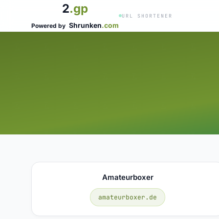
2
.gp
URL SHORTENER
Shrunken
.com
Powered by
Amateurboxer
amateurboxer.de