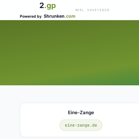
2
.gp
URL SHORTENER
Shrunken
.com
Powered by
Eine-Zange
eine-zange.de