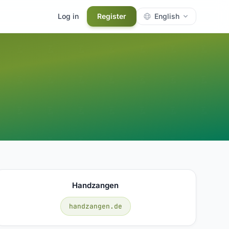
Log in
Register
English
Handzangen
handzangen.de