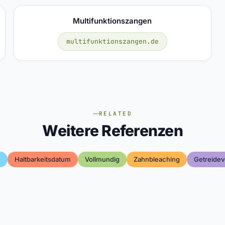
Multifunktionszangen
multifunktionszangen.de
RELATED
Weitere Referenzen
n
Haltbarkeitsdatum
Vollmundig
Zahnbleaching
Getreidev