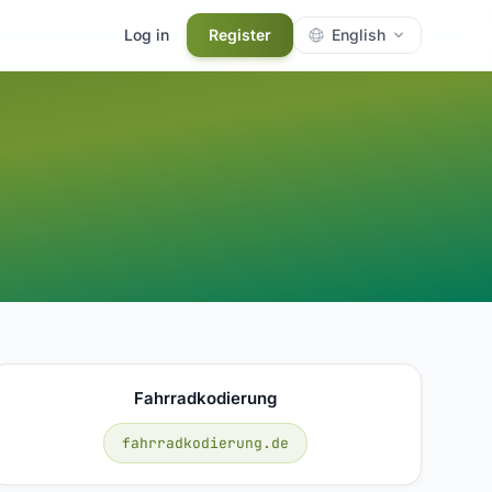
Log in
Register
English
Fahrradkodierung
fahrradkodierung.de