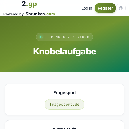
2
.gp
Log in
Register
Shrunken
.com
Powered by
REFERENCES / KEYWORD
Knobelaufgabe
Fragesport
fragesport.de