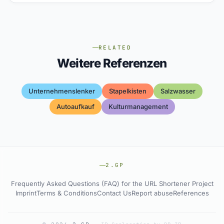
RELATED
Weitere Referenzen
Unternehmenslenker
Stapelkisten
Salzwasser
Autoaufkauf
Kulturmanagement
2.GP
Frequently Asked Questions (FAQ) for the URL Shortener Project
Imprint
Terms & Conditions
Contact Us
Report abuse
References