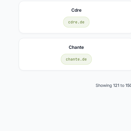
Cdre
cdre.de
Chante
chante.de
Showing
121
to
15