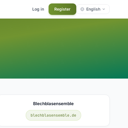
Log in
Register
English
Blechblasensemble
blechblasensemble.de