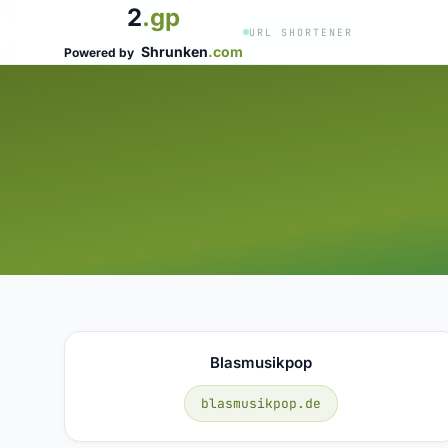
2
.gp
URL SHORTENER
Shrunken
.com
Powered by
Blasmusikpop
blasmusikpop.de