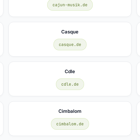
cajun-musik.de
Casque
casque.de
Cdle
cdle.de
Cimbalom
cimbalom.de