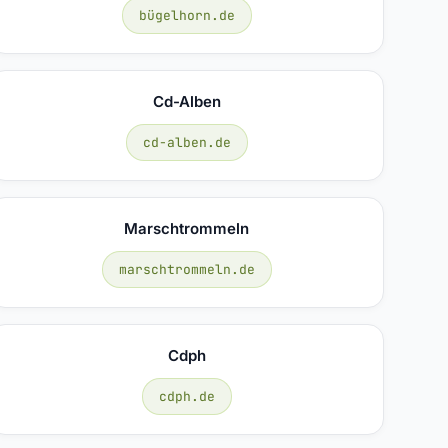
bügelhorn.de
Cd-Alben
cd-alben.de
Marschtrommeln
marschtrommeln.de
Cdph
cdph.de