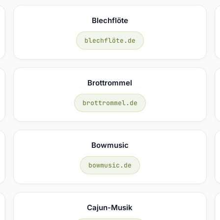
Blechflöte
blechflöte.de
Brottrommel
brottrommel.de
Bowmusic
bowmusic.de
Cajun-Musik