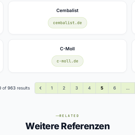
Cembalist
cembalist.de
C-Moll
c-moll.de
0
of
963
results
1
2
3
4
5
6
...
RELATED
Weitere Referenzen