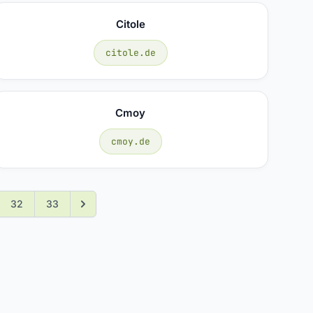
Citole
citole.de
Cmoy
cmoy.de
32
33