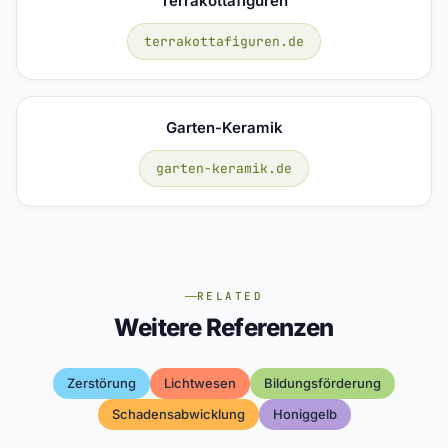
Terrakottafiguren
terrakottafiguren.de
Garten-Keramik
garten-keramik.de
RELATED
Weitere Referenzen
Zerstörung
Lichtwesen
Bildungsförderung
Schadensabwicklung
Honiggelb