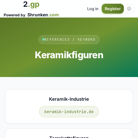
2
.gp
Log in
Register
Shrunken
.com
Powered by
REFERENCES / KEYWORD
Keramikfiguren
Keramik-Industrie
keramik-industrie.de