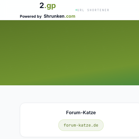
2
.gp
URL SHORTENER
Shrunken
.com
Powered by
Forum-Katze
forum-katze.de