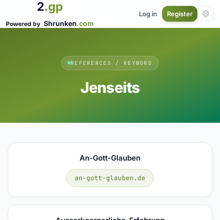
2
.gp
Log in
Register
Shrunken
.com
Powered by
REFERENCES / KEYWORD
Jenseits
An-Gott-Glauben
an-gott-glauben.de