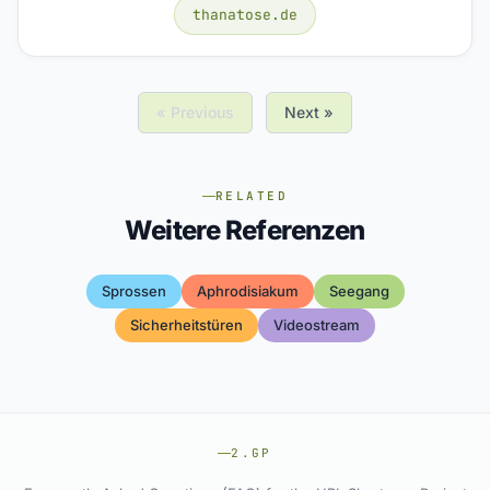
thanatose.de
« Previous
Next »
RELATED
Weitere Referenzen
Sprossen
Aphrodisiakum
Seegang
Sicherheitstüren
Videostream
2.GP