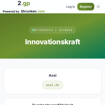
2
.gp
Log in
Register
Shrunken
.com
Powered by
REFERENCES / KEYWORD
Innovationskraft
Axei
axei.de