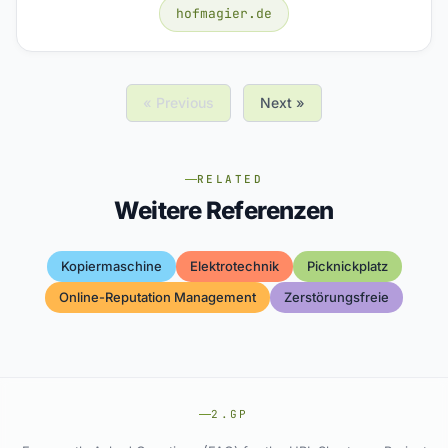
hofmagier.de
« Previous
Next »
RELATED
Weitere Referenzen
Kopiermaschine
Elektrotechnik
Picknickplatz
Online-Reputation Management
Zerstörungsfreie
2.GP