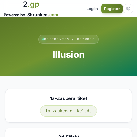
2
.gp
Log in
Register
Shrunken
.com
Powered by
REFERENCES / KEYWORD
Illusion
1a-Zauberartikel
1a-zauberartikel.de