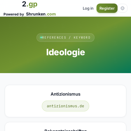
2
.gp
Log in
Register
Shrunken
.com
Powered by
REFERENCES / KEYWORD
Ideologie
Antizionismus
antizionismus.de