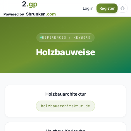
2
.gp
Log in
Register
Shrunken
.com
Powered by
REFERENCES / KEYWORD
Holzbauweise
Holzbauarchitektur
holzbauarchitektur.de