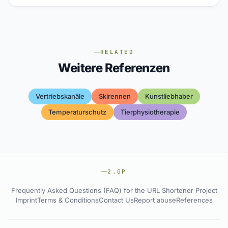
RELATED
Weitere Referenzen
Vertriebskanäle
Skirennen
Kunstliebhaber
Temperaturschutz
Tierphysiotherapie
2.GP
Frequently Asked Questions (FAQ) for the URL Shortener Project
Imprint
Terms & Conditions
Contact Us
Report abuse
References