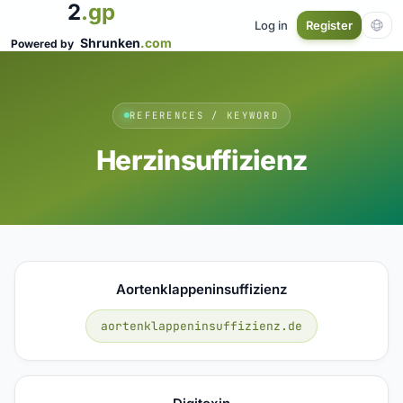
2
.gp
Log in
Register
Shrunken
.com
Powered by
REFERENCES / KEYWORD
Herzinsuffizienz
Aortenklappeninsuffizienz
aortenklappeninsuffizienz.de