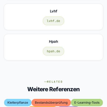
Lvhf
lvhf.de
Hpah
hpah.de
RELATED
Weitere Referenzen
Kletterpflanze
Bestandsüberprüfung
E-Learning-Tools