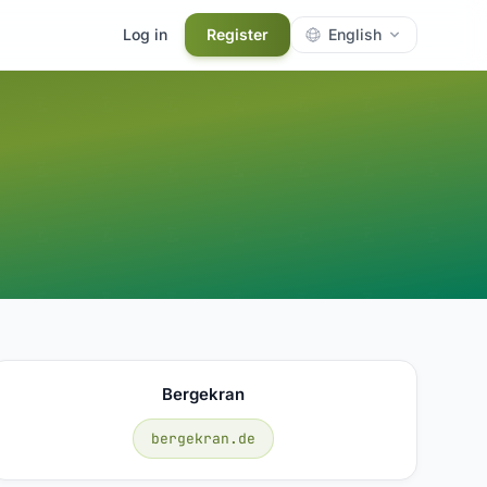
Log in
Register
English
Bergekran
bergekran.de