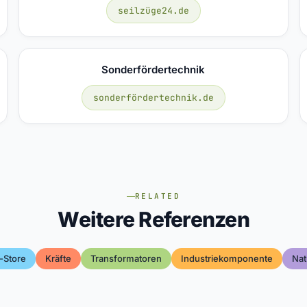
seilzüge24.de
Sonderfördertechnik
sonderfördertechnik.de
RELATED
Weitere Referenzen
-Store
Kräfte
Transformatoren
Industriekomponente
Nat