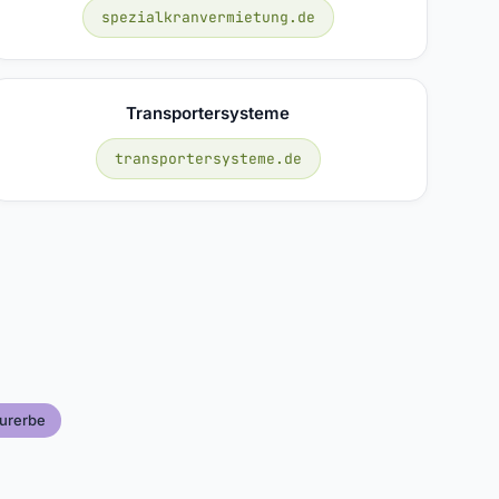
spezialkranvermietung.de
Transportersysteme
transportersysteme.de
urerbe