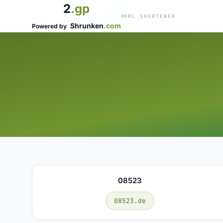
2
.gp
URL SHORTENER
Shrunken
.com
Powered by
08523
08523.de