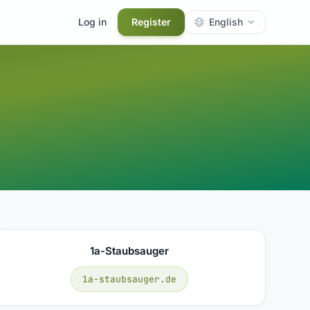
Log in
Register
English
1a-Staubsauger
1a-staubsauger.de