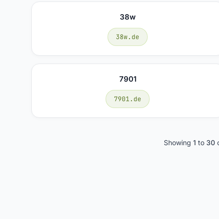
38w
38w.de
7901
7901.de
Showing
1
to
30