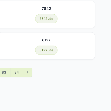
7842
7842.de
8127
8127.de
83
84