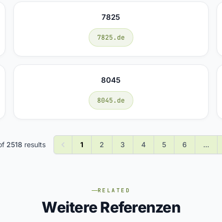
7825
7825.de
8045
8045.de
of
2518
results
1
2
3
4
5
6
...
RELATED
Weitere Referenzen