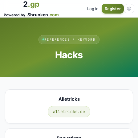
2
.gp
Log in
Register
Shrunken
.com
Powered by
REFERENCES / KEYWORD
Hacks
Alletricks
alletricks.de