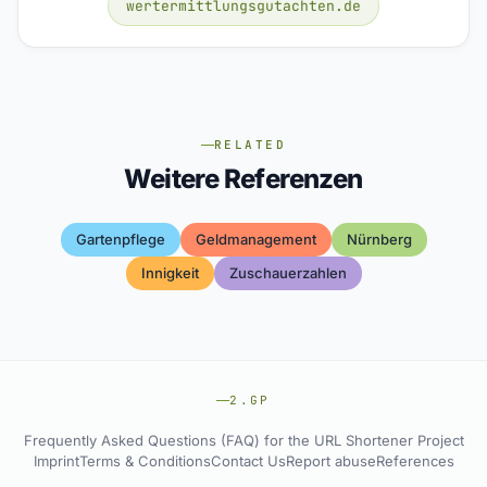
wertermittlungsgutachten.de
RELATED
Weitere Referenzen
Gartenpflege
Geldmanagement
Nürnberg
Innigkeit
Zuschauerzahlen
2.GP
Frequently Asked Questions (FAQ) for the URL Shortener Project
Imprint
Terms & Conditions
Contact Us
Report abuse
References