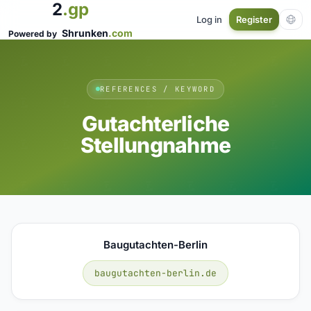
2
.gp
Log in
Register
Shrunken
.com
Powered by
REFERENCES / KEYWORD
Gutachterliche
Stellungnahme
Baugutachten-Berlin
baugutachten-berlin.de