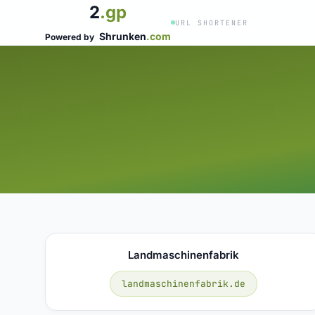
2
.gp
URL SHORTENER
Shrunken
.com
Powered by
Landmaschinenfabrik
landmaschinenfabrik.de