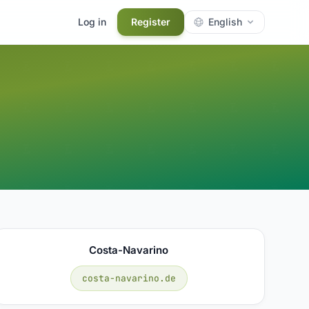
Log in
Register
English
Costa-Navarino
costa-navarino.de