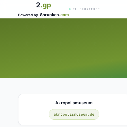
2
.gp
URL SHORTENER
Shrunken
.com
Powered by
Akropolismuseum
akropolismuseum.de