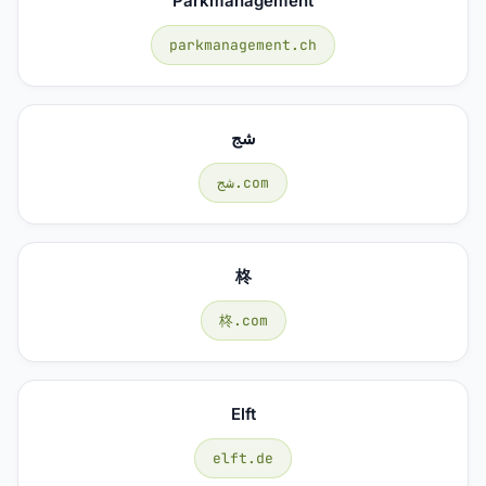
Parkmanagement
parkmanagement.ch
شج
شج.com
柊
柊.com
Elft
elft.de