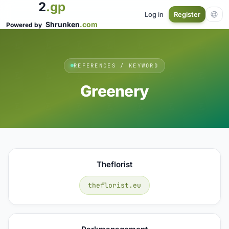
2
.gp
Log in
Register
Shrunken
.com
Powered by
REFERENCES / KEYWORD
Greenery
Theflorist
theflorist.eu