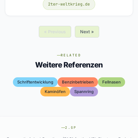
2ter-weltkrieg.de
« Previous
Next »
RELATED
Weitere Referenzen
Schriftentwicklung
Benzinbetrieben
Fellnasen
Kaminöfen
Spannring
2.GP