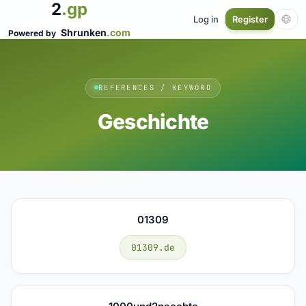
2
.gp
Log in
Register
Shrunken
.com
Powered by
REFERENCES / KEYWORD
Geschichte
01309
01309.de