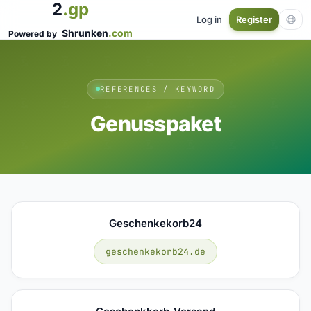
2
.gp
Log in
Register
Shrunken
.com
Powered by
REFERENCES / KEYWORD
Genusspaket
Geschenkekorb24
geschenkekorb24.de