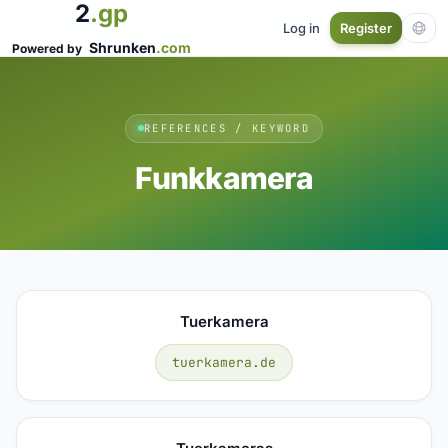
2
.gp
Log in
Register
Shrunken
.com
Powered by
REFERENCES / KEYWORD
Funkkamera
Tuerkamera
tuerkamera.de