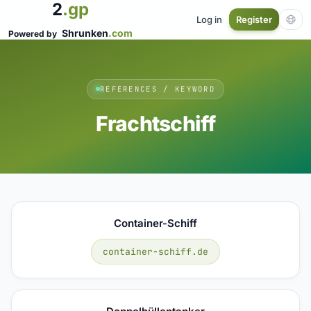
2
.gp
Log in
Register
Shrunken
.com
Powered by
REFERENCES / KEYWORD
Frachtschiff
Container-Schiff
container-schiff.de