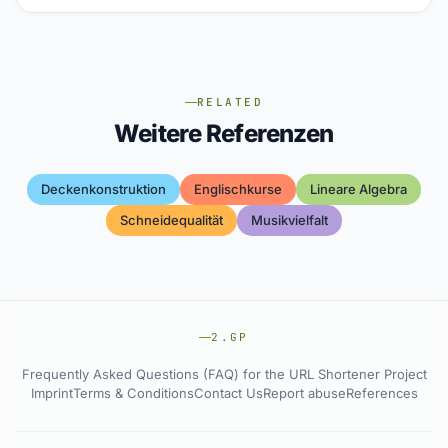
RELATED
Weitere Referenzen
Deckenkonstruktion
Englischkurse
Lineare Algebra
Schneidequalität
Musikvielfalt
2.GP
Frequently Asked Questions (FAQ) for the URL Shortener Project
Imprint
Terms & Conditions
Contact Us
Report abuse
References