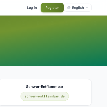
Log in
Register
English
Schwer-Entflammbar
schwer-entflammbar.de