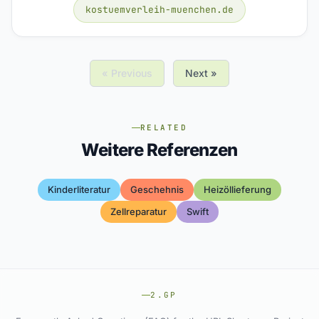
kostuemverleih-muenchen.de
« Previous
Next »
RELATED
Weitere Referenzen
Kinderliteratur
Geschehnis
Heizöllieferung
Zellreparatur
Swift
2.GP