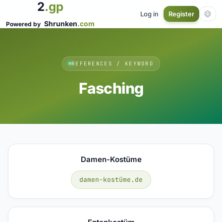
2
.gp
Log in
Register
Shrunken
.com
Powered by
REFERENCES / KEYWORD
Fasching
Damen-Kostüme
damen-kostüme.de