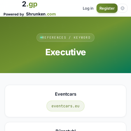
2
.gp
Log in
Register
Shrunken
.com
Powered by
REFERENCES / KEYWORD
Executive
Eventcars
eventcars.eu