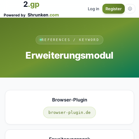
2
.gp
Log in
Register
Shrunken
.com
Powered by
REFERENCES / KEYWORD
Erweiterungsmodul
Browser-Plugin
browser-plugin.de