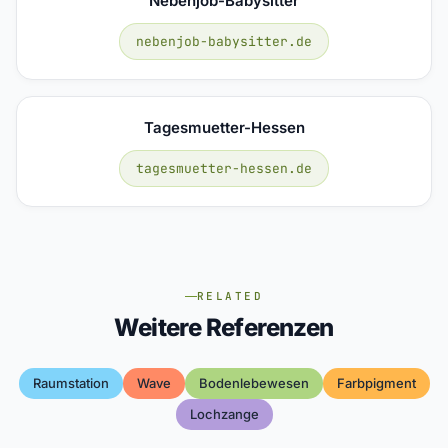
Nebenjob-Babysitter
nebenjob-babysitter.de
Tagesmuetter-Hessen
tagesmuetter-hessen.de
RELATED
Weitere Referenzen
Raumstation
Wave
Bodenlebewesen
Farbpigment
Lochzange