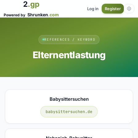
2
.gp
Log in
Register
Shrunken
.com
Powered by
REFERENCES / KEYWORD
Elternentlastung
Babysittersuchen
babysittersuchen.de