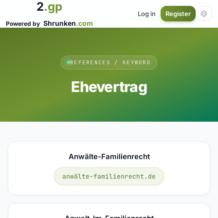
2
.gp
Log in
Register
Shrunken
.com
Powered by
REFERENCES / KEYWORD
Ehevertrag
Anwälte-Familienrecht
anwälte-familienrecht.de