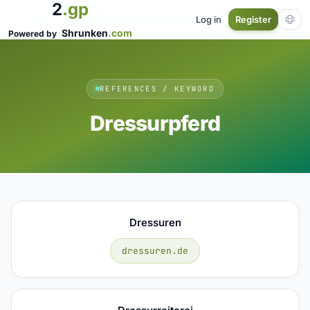
2
.gp
Log in
Register
Shrunken
.com
Powered by
REFERENCES / KEYWORD
Dressurpferd
Dressuren
dressuren.de