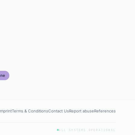
ene
Imprint
Terms & Conditions
Contact Us
Report abuse
References
ALL SYSTEMS OPERATIONAL