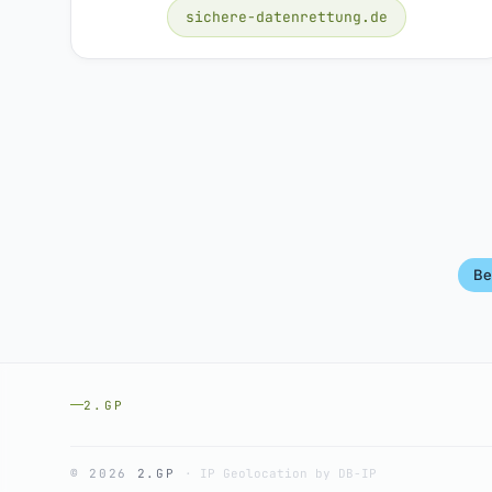
sichere-datenrettung.de
Be
2.GP
© 2026
2.GP
·
IP Geolocation by DB-IP