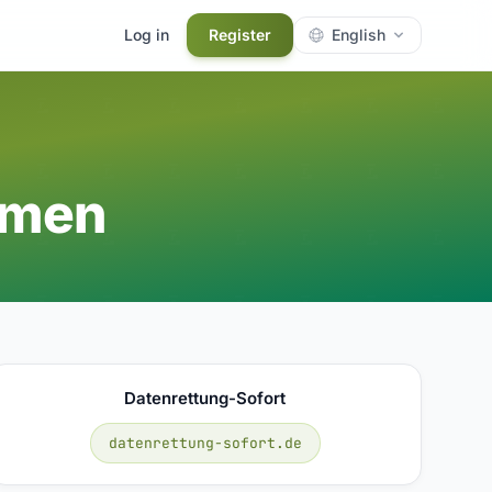
Log in
Register
English
hmen
Datenrettung-Sofort
datenrettung-sofort.de